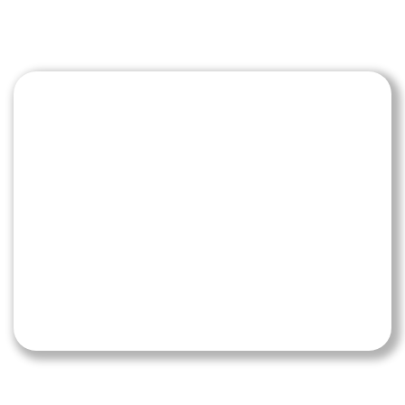
8.
Reißverschlussverfahren
nutzen
Beim Zusammenführen zweier Fahrspuren
ist das Reißverschlussverfahren Pflicht. Das
bedeutet, dass Fahrzeuge abwechselnd in
die weiterführende Spur einfädeln. Fallen
bei anderen Verkehrsteilnehmer
Unsicherheiten auf, verhalte Dich
partnerschaftlich.