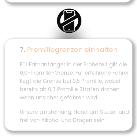
7.
Promillegrenzen einhalten
Für Fahranfänger in der Probezeit gilt die
0,0-Promille-Grenze. Für erfahrene Fahrer
liegt die Grenze bei 0,5 Promille, wobei
bereits ab 0,3 Promille Strafen drohen,
wenn unsicher gefahren wird.
Unsere Empfehlung: Hand am Steuer und
frei von Alkohol und Drogen sein.