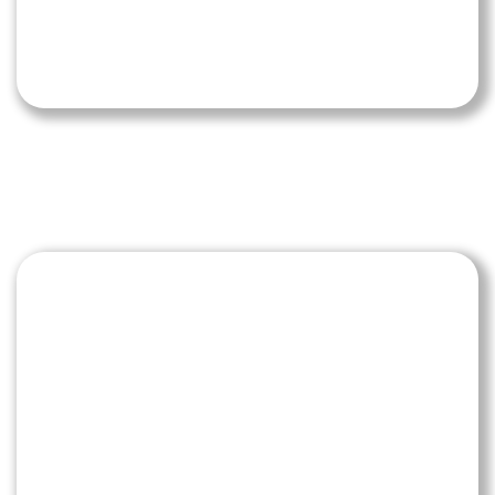
Fußgängerüberwege sind geschützte
Bereiche für die verkehrsschwächsten
Teilnehmer am Straßenverkehr. Beim
Heranfahren muss man diesen ein Gefühl